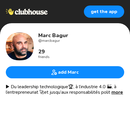
get the app
Marc Bagur
@
marcbagur
29
friends
add Marc
▶️ Du leadership technologique🏆, à l’industrie 4.0 🏭, à
l’entrepreneuriat 🚀et jusqu’aux responsabilités politiques.
more
🌍
🥷 Ex serial entrepreneur, consultant senior, enseignant, je
suis responsable du développement dans un centre de
transfert technologique spécialisé dans l’intelligence
artificielle, les systèmes cyber-physiques et ceux centrés