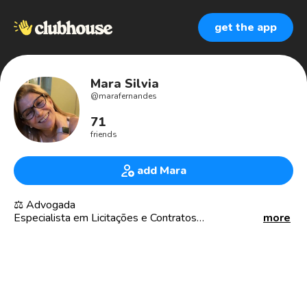
get the app
Mara Silvia
@
marafernandes
71
friends
add Mara
⚖️ Advogada
Especialista em Licitações e Contratos
more
Sebrae PR
🗣🇧🇷🇺🇸
📍Curitiba