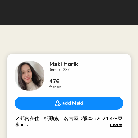
Maki Horiki
@
maki_237
476
friends
add Maki
📍都内在住 - 転勤族 名古屋⇨熊本⇨2021.4〜東
京🗼
more
🌙二児の母👦小6👧小3
♌️西洋占星術♊️