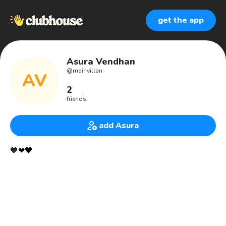
get the app
Asura Vendhan
@
mainvillan
AV
2
friends
add Asura
💙❤🖤