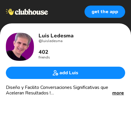
get the app
Luis Ledesma
@
luisledesma
402
friends
add Luis
Diseño y Facilito Conversaciones Significativas que
Aceleran Resultados !
more
Si te inquieta...
⦿ ¿Cómo inspirar un mejor desempeño en tus líderes?
⦿ ¿Cómo mejorar el trabajo en equipo? ¿su confianza? ¿su