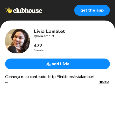
get the app
Lívia Lamblet
@
livialamblet
477
friends
add Lívia
Conheça meu conteúdo: http://linktr.ee/livialamblet
more
🔳 Jornalista
🔳 Escritora
🔳 Criadora de Conteúdo
🔳 Podcaster
🔳 Botafoguense
🔳 Mãe