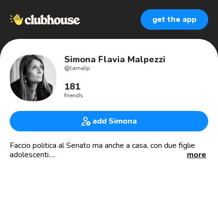
get the app
Simona Flavia Malpezzi
@
lamalp
181
friends
add Simona
Faccio politica al Senato ma anche a casa, con due figlie
adolescenti.
more
Prima o poi tornerò a fare la prof a scuola.
Leggo sempre una poesia per iniziare la giornata