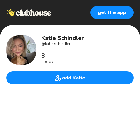
get the app
Katie Schindler
@
katie.schindler
8
friends
add Katie