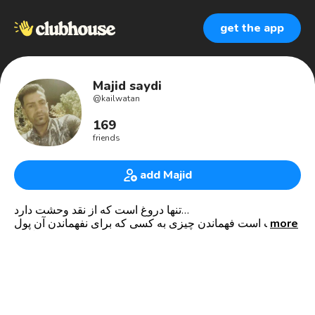
get the app
Majid saydi
@
kailwatan
169
friends
add Majid
تنها دروغ است که از نقد وحشت دارد…
more
سخت است فهماندن چیزی بە کسی کە برای نفهماندن آن پول
می‌گیرد...
حقیقت دردناک است،اما نه به خودی خود، بلکه از آن رو که
ایمانی را نابود میکند.
لذا چیزی که ما از آن عمیقا و شخصا رنج می‌بریم، برای دیگران
غیر قابل درک نیست...
"وقتی که یک حقیقت قدیمی کاربردش را از دست می‌دهد،