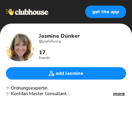
get the app
Jasmine Dünker
@
joyfulliving
17
friends
add Jasmine
✨ Ordnungsexpertin
✨ KonMari Master Consultant
more
✨ Einrichtungsberaterin
———————————————
www.Joyful-Living.de
———————————————
Ausgebildet und zertifiziert von Marie Kondo und
Hamburger Akademie.