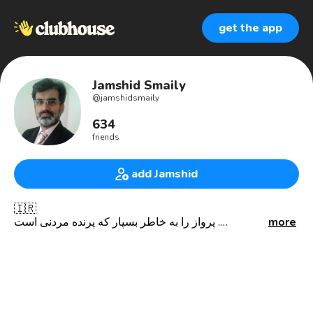
get the app
Jamshid Smaily
@
jamshidsmaily
634
friends
add Jamshid
🇮🇷
more
پرواز را به خاطر بسپار که پرنده مردنی است .
" گوته "
همه جای ایران سرای من است ،
علاقمند به گفتمان سیاسی و اجتماعی بر پایه علم و اخلاق و
انصاف
علاقمند به سیاست ، فرهنگ ، عرفان ، اخلاق ، تاریخ و ...
فعال در بخش کارآفرینی و اقتصاد