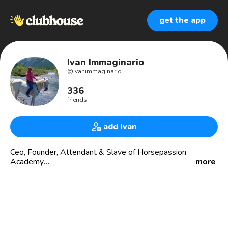
get the app
Ivan Immaginario
@
ivanimmaginario
336
friends
add Ivan
Ceo, Founder, Attendant & Slave of Horsepassion
Academy
more
Parlo più spesso con i cavalli che non con le persone
Mi piace volare in parapendio, MTB enduro, sci alpinismo,
fare foto e scoprire posti, curioso del mondo e del genere
umano