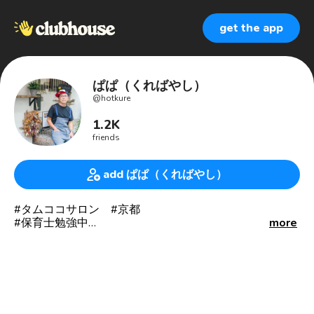
get the app
ぱぱ（くればやし）
@
hotkure
1.2K
friends
add ぱぱ（くればやし）
#タムココサロン #京都
#保育士勉強中
more
#U.S. O'barkary高校
#ZARD
#伏黒甚爾
調和性 収集心 最上志向 自我 原点思考