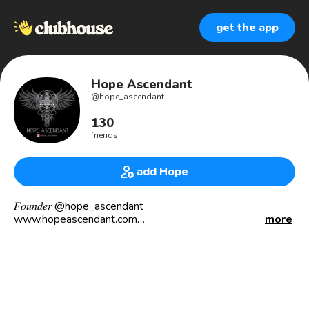
get the app
Hope Ascendant
@
hope_ascendant
130
friends
add Hope
𝐹𝑜𝑢𝑛𝑑𝑒𝑟 @hope_ascendant
www.hopeascendant.com
more
• 𝚌𝚛𝚒𝚝𝚒𝚌𝚊𝚕 𝚝𝚑𝚘𝚞𝚐𝚑𝚝 𝚒𝚜 𝚊 𝚜𝚙𝚒𝚛𝚒𝚝𝚞𝚊𝚕
𝚙𝚛𝚊𝚌𝚝𝚒𝚌𝚎𓁿
• 𝚘𝚕𝚍 𝚠𝚊𝚢 𝚛𝚎𝚌𝚘𝚗𝚗𝚎𝚌𝚝𝚒𝚘𝚗 𝚌𝚞𝚕𝚝𝚒𝚟𝚊𝚝𝚘𝚛 +
𝚒𝚗𝚝𝚎𝚛𝚌𝚘𝚗𝚗𝚎𝚌𝚝𝚎𝚍𝚗𝚎𝚜𝚜 𝚊𝚌𝚝𝚒𝚟𝚒𝚜𝚝