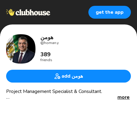
get the app
هومن
@
homan.y
389
friends
add هومن
Project Management Specialist & Consultant.
more
فعال سیاسی پادشاهی‌خواه.
پژوهش و تحقیق در زمینه جنبشهای اجتماعی
عضو انجمن انار
وب‌سایت وقایع اتفاقیه رسانه انجمن انار: