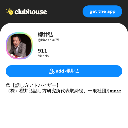
get the app
櫻井弘
@
hirosaku25
911
friends
add 櫻井弘
😊【話し方アドバイザー】
（株）櫻井弘話し方研究所代表取締役、一般社団法人日
more
本秘書協会認定講師。
🍀若尾サロンスタートメンバー
📚【clubhouse】毎週月曜、水曜、【櫻井弘の話し方相談
室】&実践塾→ https://www.clubhouse.com/@hirosaku25