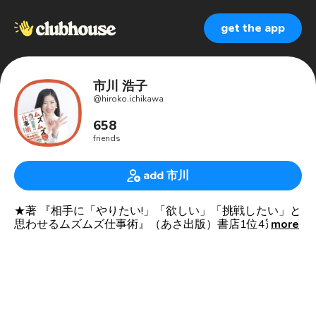
get the app
市川 浩子
@
hiroko.ichikawa
658
friends
add 市川
★著 『相手に「やりたい!」「欲しい」「挑戦したい」と
思わせるムズムズ仕事術』（あさ出版）書店1位4冠達成
more
🥇両想いビジネスコンサルタント／婚活せずに幸せ婚を
叶える最後の恋応援ナビゲーター🌹公私共に両想いを叶
える専門家✨
🌹抽書やメディア実績は末尾に↓
成約率8割の秘訣を教えてほしいというセラピスト仲間