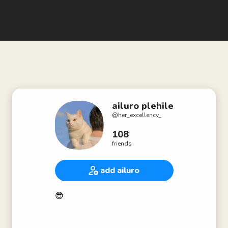
ailuro plehile
@
her_excellency_
108
friends
add ailuro
😎