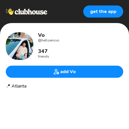
get the app
Vo
@
helloericvo
347
friends
add Vo
📍 Atlanta