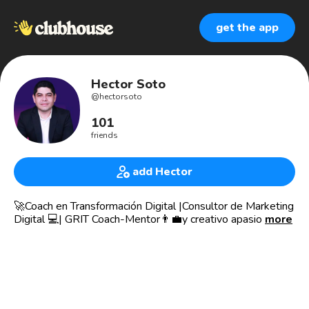
get the app
Hector Soto
@
hectorsoto
101
friends
add Hector
🚀Coach en Transformación Digital |Consultor de Marketing
Digital 💻| GRIT Coach-Mentor👨‍💼y creativo apasionado
more
por generar experiencias únicas a través de interacciones
con marcas.
Fundador y CEO de Merkatail AMD y Tu Despertar Digital
Héctor tiene más de 15 años de experiencia desarrollando