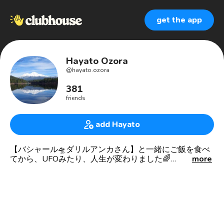
get the app
Hayato Ozora
@
hayato.ozora
381
friends
add Hayato
【バシャール🛸ダリルアンカさん】と一緒にご飯を食べ
てから、UFOみたり、人生が変わりました🌈
more
パワースポットナビゲーター🏔🏜🗿🐬🏝
リトリートプランナー✈️🛳🗺
【本当の自分】に戻っていくサポート✨