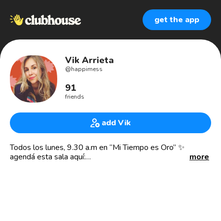
get the app
Vik Arrieta
@
happimess
91
friends
add Vik
Todos los lunes, 9.30 a.m en “Mi Tiempo es Oro” ✨
agendá esta sala aquí:
more
https://www.clubhouse.com/club/tribu-happimess
Creadora y CEO de @monoblock y happimess.co ⭐️
Pionera en la industria editorial.
Monoblock es una editorial y usina creativa independiente