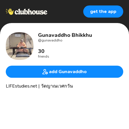
get the app
Gunavaddho Bhikkhu
@
gunavaddho
30
friends
add Gunavaddho
LIFEstudies.net | วัดญาณเวศกวัน