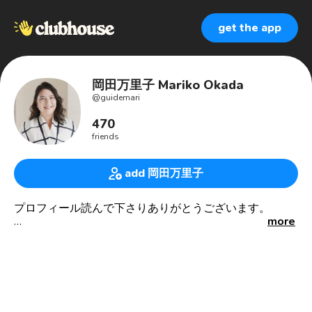
get the app
岡田万里子 Mariko Okada
@
guidemari
470
friends
add 岡田万里子
プロフィール読んで下さりありがとうございます。
more
笑顔の種をまこう🌱旅とおもてなしで関わる人を笑顔に
🍀通訳案内士 英語で日本各地を案内🇯🇵
🍀日本接客リーダー育成協会認定講師
最初に声がかかり、紹介され、リピートが続くリピート