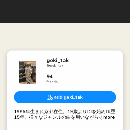
geki_tak
@
geki_tak
94
friends
add geki_tak
1986年生まれ京都在住。19歳よりDJを始めDJ歴
15年。様々なジャンルの曲を用いながらその
more
時々の感情と直結したDJをすることが持ち味。