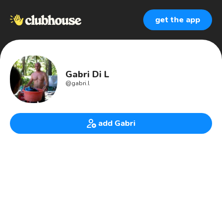
get the app
Gabri Di L
@
gabri.l
add Gabri