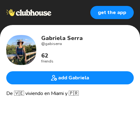
get the app
Gabriela Serra
@
gabiserra
62
friends
add Gabriela
De 🇻🇪 viviendo en Miami y 🇵🇷