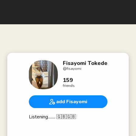
Fisayomi Tokede
@
fisayomi
159
friends
add Fisayomi
Listening........ 🇬🇧🇬🇧