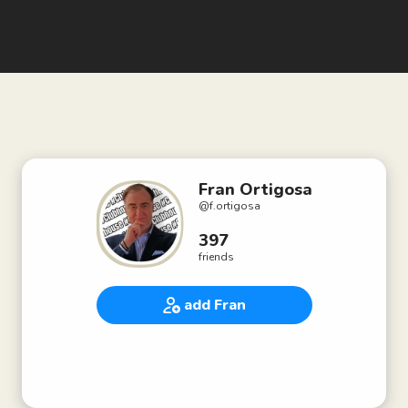
Fran Ortigosa
@
f.ortigosa
397
friends
add Fran