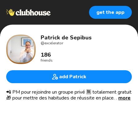
get the app
Patrick de Sepibus
@
excelerator
186
friends
add Patrick
📲 PM pour rejoindre un groupe privé 🈚️ totalement gratuit
🎁 pour mettre des habitudes de réussite en place.
more
...........................................................................
🇬🇧🇺🇸🇦🇺 I’m available to ✳️ Moderate Rooms on the
following topics: Consciousness, Happiness, Coaching,
Mind, Performance, Entrepreneurship, Healing and Health