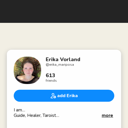
Erika Vorland
@
erika_mariposa
613
friends
add Erika
I am…
Guide, Healer, Taroist
more
JP/EN Interpreter
Meditation Instructor