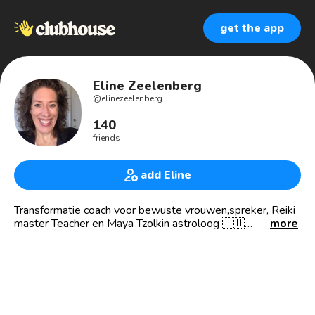
get the app
Eline Zeelenberg
@
elinezeelenberg
140
friends
add Eline
Transformatie coach voor bewuste vrouwen,spreker, Reiki
master Teacher en Maya Tzolkin astroloog 🇱🇺
more
Ik leer moeders die het gevoel hebben alles alleen te
doen, hoe ze (weer) van zichzelf kunnen houden zoals ze
van hun kinderen houden. Stap uit de ratrace en maak
keuzes voor jezelf vanuit jouw 💖