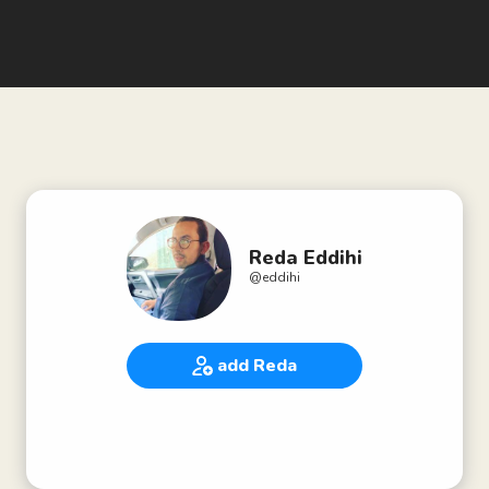
Reda Eddihi
@
eddihi
add Reda