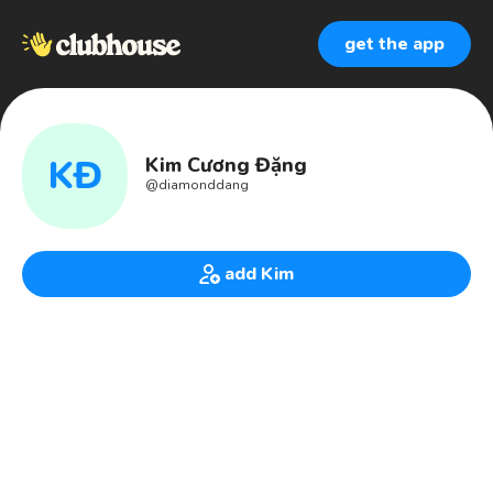
get the app
KĐ
Kim Cương Đặng
@
diamonddang
add Kim