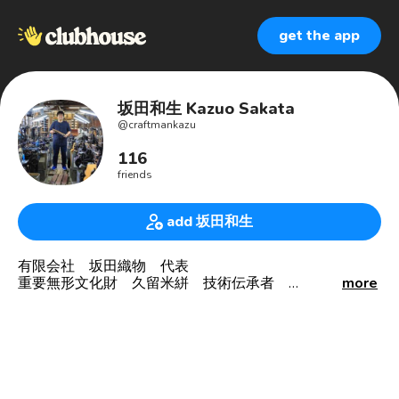
get the app
坂田和生 Kazuo Sakata
@
craftmankazu
116
friends
add 坂田和生
有限会社 坂田織物 代表
重要無形文化財 久留米絣 技術伝承者
more
久留米絣をニューヨーク🗽🇺🇸へ
日本の絣を背負い、絣を身近にする事がミッションで
す。
遠い昔、
お笑い芸人/ジャンボチーズのボケ担当。