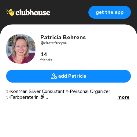
get the app
Patricia Behrens
@
clutterfreeyou
14
friends
add Patricia
✨KonMari Silver Consultant ✨Personal Organizer
✨Farbberaterin 🌈
more
✨Plant Based Ernährung 🌱
✨ Yoga Enthusiast🧘‍♀️
Ich verhelfe dir, durch das Loslassen von unnötigem
Ballast, Zeit für die wichtigen und schönen Dinge im Leben
zu haben. 💫✨🌟