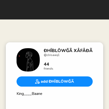
ĐHĪBLŌWĞÃ XÂFÂĐÃ
@
clrisaaq1
44
friends
add ĐHĪBLŌWĞÃ
King____Baane