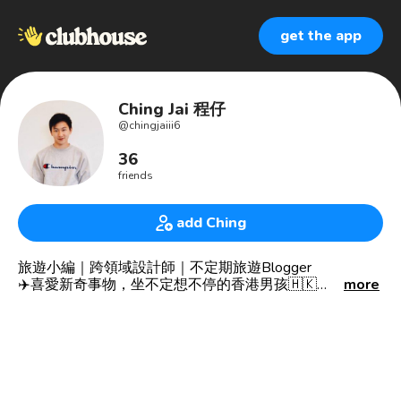
get the app
Ching Jai 程仔
@
chingjaiii6
36
friends
add Ching
旅遊小編｜跨領域設計師｜不定期旅遊Blogger
✈️喜愛新奇事物，坐不定想不停的香港男孩🇭🇰
more
● 影片編輯📹｜室內設計畢業生🎓
● Founder of Breathe Shisha💨
🗝 解鎖旅遊地🇲🇴🇹🇭🇨🇳🇫🇮🇸🇪🇨🇦🇰🇷🇯🇵🇹🇼
🇻🇳🇦🇺🇮🇩