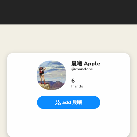
晨曦 Apple
@
chanelone
6
friends
add 晨曦