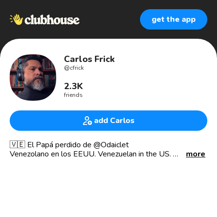
get the app
Carlos Frick
@
cfrick
2.3K
friends
add Carlos
🇻🇪 El Papá perdido de @Odaiclet
Venezolano en los EEUU. Venezuelan in the US.
more
Filósofo, Teólogo, Aikidoka, Iaidoka, Entusiasta de las
Causas Sociales
Philosopher, Theologian, Aikidoka, Iaidoka
Social Causes enthusiast.