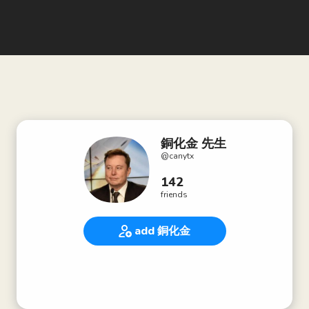
銅化金 先生
@
canytx
142
friends
add 銅化金