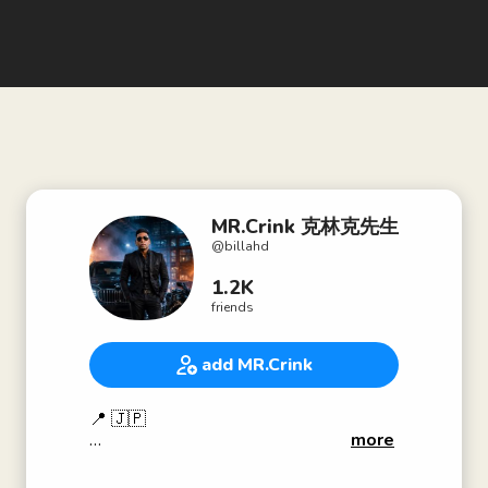
MR.Crink 克林克先生
@
billahd
1.2K
friends
add MR.Crink
📍 🇯🇵
more
習慣を変えれば人生が変わる