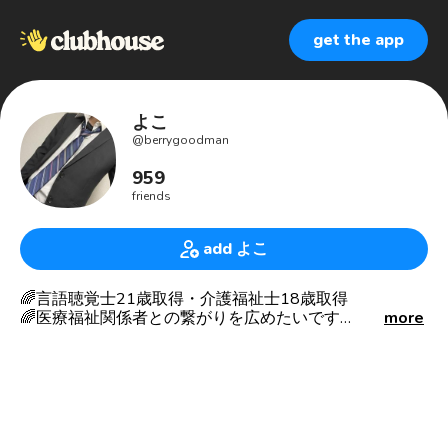
get the app
よこ
@
berrygoodman
959
friends
add よこ
🌈言語聴覚士21歳取得・介護福祉士18歳取得
🌈医療福祉関係者との繋がりを広めたいです
more
🌈介護福祉士・言語聴覚士を目指した経緯
☘妹が生まれつき障がいを持っていて、
幼い頃から一緒に生活を。