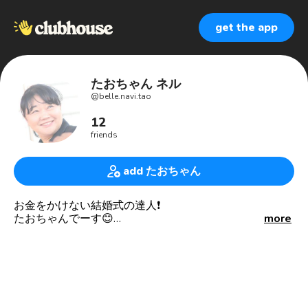
get the app
たおちゃん ネル
@
belle.navi.tao
12
friends
add たおちゃん
お金をかけない結婚式の達人❗️
たおちゃんでーす😊
more
結婚式にはお金をかけない💰
結婚式をタダで挙げちゃう🤣
結婚式で新婚旅行に行っちゃえー🛫
結婚式でわからない事はなんでも相談しちゃいなぁー👍