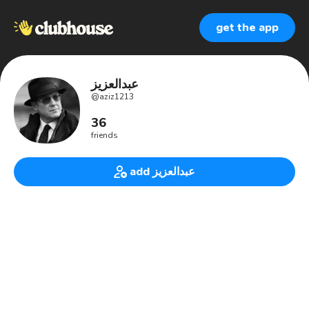
get the app
عبدالعزيز
@
aziz1213
36
friends
add عبدالعزيز