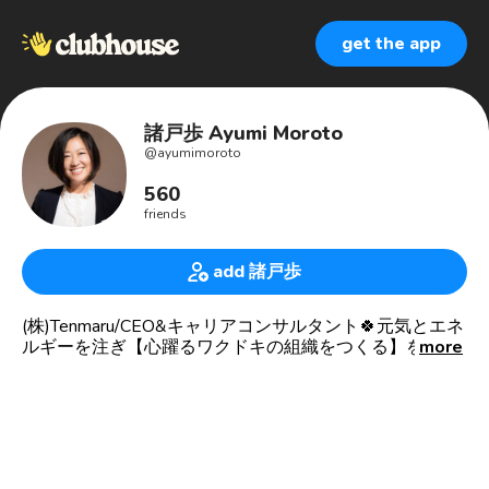
get the app
諸戸歩 Ayumi Moroto
@
ayumimoroto
560
friends
add 諸戸歩
(株)Tenmaru/CEO&キャリアコンサルタント🍀元気とエネ
ルギーを注ぎ【心躍るワクドキの組織をつくる】をミッ
more
ションに、あなたの組織のカユイところに手が届く徹底
型 組織変革パートナーです。
組織の「見えない壁」をなくし、
パフォーマンスを上げ、
ゆくゆくは自走できる仕組みをつくります。