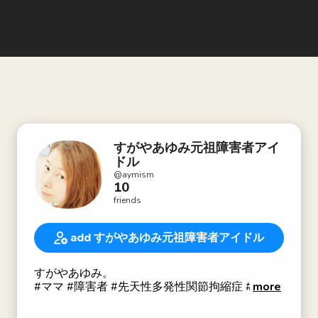
すがやあゆみ元祖障害者アイ
ドル
@
aymism
10
friends
add すがやあゆみ元祖障害者アイドル
すがやあゆみ。
#ママ #障害者 #先天性多発性関節拘縮症 #アル
more
トログリポージス #OL #大黒柱 #障害者 #身体障
害 #重度肢体 #障害児育児