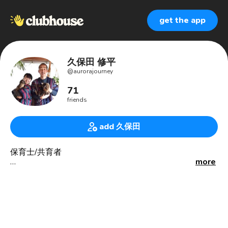
get the app
久保田 修平
@
aurorajourney
71
friends
add 久保田
保育士/共育者
more
◆書籍📙
600日25カ国夫婦世界一周🌏
世界の子育て、保育を知る旅
◆研究会✏️
えどぴ-保育の専門性を高める会- 主宰