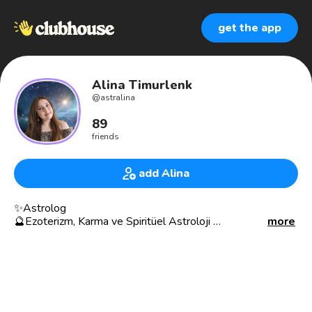
get the app
Alina Timurlenk
@
astralina
89
friends
add Alina
✨Astrolog
🔮Ezoterizm, Karma ve Spiritüel Astroloji
more
💻www.astralina.com
🎥
https://youtube.com/channel/UCR_e0QAmSKQvVBS0wtQ9
“Günün birinde herkes kendi yıldızını bulabilsin diye mi