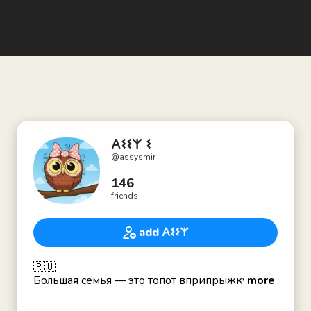
𐌀𐌔𐌔𐌙 𐌔
@
assysmir
146
friends
add 𐌀𐌔𐌔𐌙
🇷🇺
Большая семья — это топот вприпрыжку, смех
more
до потолка и обнимашки, как вишенки на
пироге счастья